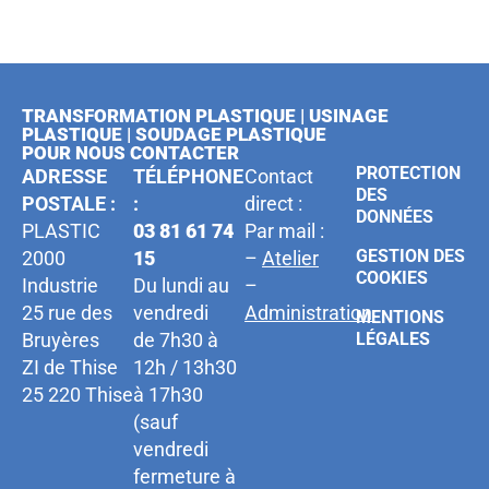
TRANSFORMATION PLASTIQUE | USINAGE
PLASTIQUE | SOUDAGE PLASTIQUE
POUR NOUS CONTACTER
PROTECTION
ADRESSE
TÉLÉPHONE
Contact
DES
POSTALE :
:
direct :
DONNÉES
PLASTIC
03 81 61 74
Par mail :
GESTION DES
2000
15
–
Atelier
COOKIES
Industrie
Du lundi au
–
25 rue des
vendredi
Administration
MENTIONS
Bruyères
de 7h30 à
LÉGALES
ZI de Thise
12h / 13h30
25 220 Thise
à 17h30
(sauf
vendredi
fermeture à